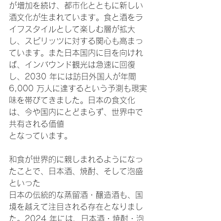
が増加を続け、都市化とともに新しい
酒文化が生まれています。食と酒をラ
イフスタイルとして楽しむ層が拡大
し、スピリッツに対する関心も高まっ
ています。また日本国内に目を向けれ
ば、インバウンド観光は急速に回復
し、2030 年には訪日外国人が年間
6,000 万人に達するという予測も現実
味を帯びてきました。日本の食文化
は、今や国内にとどまらず、世界中で
共有される価値
となっています。
和食が世界的に親しまれるようになっ
たことで、日本酒、焼酎、そして泡盛
といった
日本の伝統的な蒸留酒・醸造酒も、国
境を越えて注目される存在となりまし
た。2024 年には、日本酒・焼酎・泡