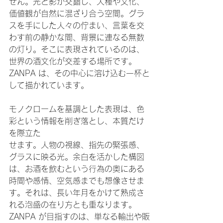
せん。光と影が交錯し、人種や文化、
価値観が自然に混ざり合う空間。グラ
スを手にした人々の佇まい、言葉を交
わす前の静かな間、背景に連なる無数
の灯り。そこに表現されているのは、
世界の酒文化が交差する場所です。
ZANPA は、その中心に溶け込む一杯と
して描かれています。
モノクロームを基調とした表現は、色
彩という情報を削ぎ落とし、本質だけ
を際立た
せます。人物の視線、指先の緊張感、
グラスに映る光。余白を活かした構図
は、お酒を飲むという行為の奥にある
時間や感情、空気感までも想像させま
す。それは、長い年月をかけて熟成さ
れる泡盛の在り方とも重なります。
ZANPA が目指すのは、単なる輸出や販