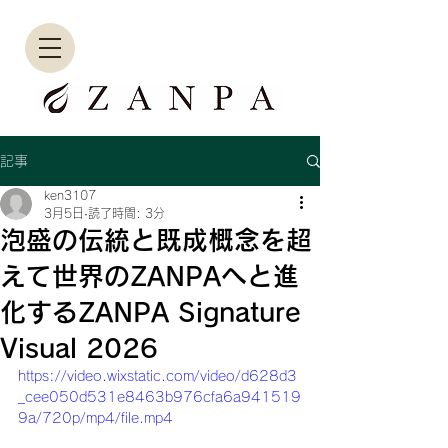
記事
ken3107
3月5日
読了時間: 3分
泡盛の伝統と既成概念を超
えて世界のZANPAへと進
化するZANPA Signature
Visual 2026
https://video.wixstatic.com/video/d628d3
_cee050d531e8463b976cfa6a941519
9a/720p/mp4/file.mp4