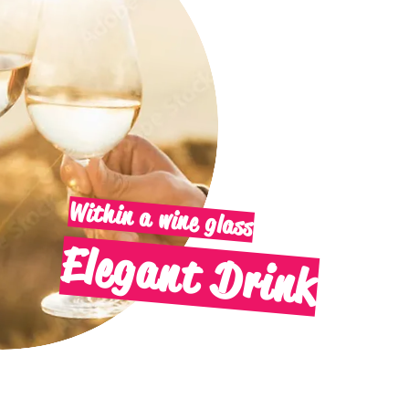
Within a wine glass
​Elegant Drink