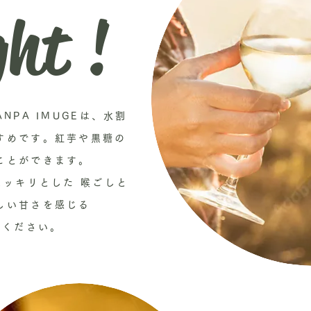
ght !
NPA IMUGEは、水割
すめです。紅芋や黒糖の
ことができます。
スッキリとした 喉ごしと
しい甘さを感じる
しください。