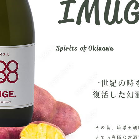
IMU
Spirits of Okinawa
一世紀の時
​復活した幻
その昔、琉球王朝
とても高価なお酒