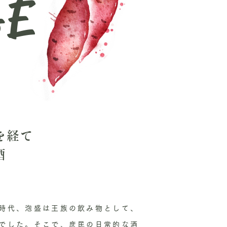
GE
を経て
酒
時代、泡盛は王族の飲み物として、
でした。そこで、庶民の日常的な酒