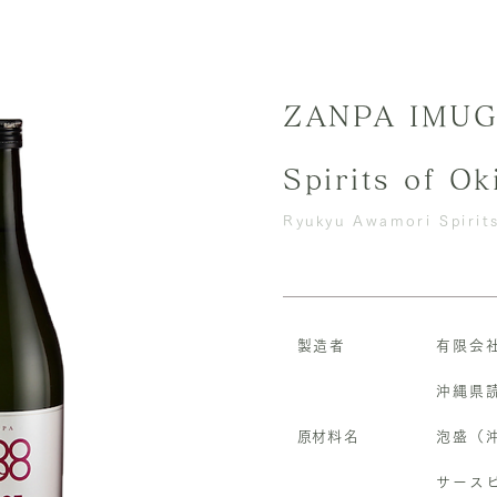
ZANPA IMU
Spirits of O
Ryukyu Awamori Spirit
製造者
有限会
沖縄県読
​原材料名
泡盛（
サース