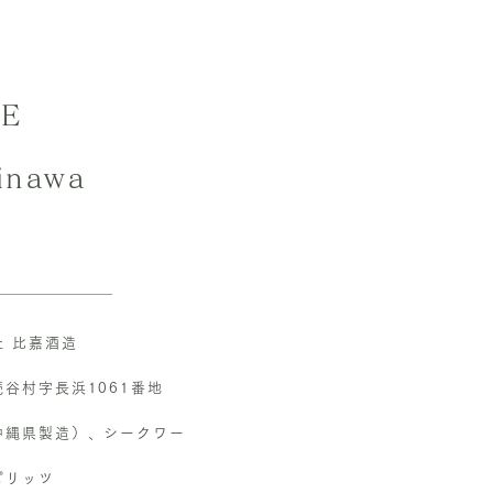
GE
kinawa
s
社 比嘉酒造
谷村字長浜1061番地
沖縄県製造）、シークワー
ピリッツ