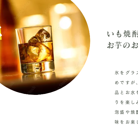
k
いも焼
​お芋の
氷をグラ
めですが
品とお水
りを楽し
泡盛や焼
味をお楽