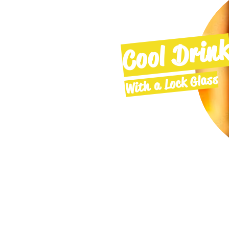
Cool Drin
With a Lock Glass