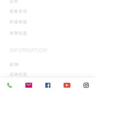
沿革
获奖经历
环保举措
录用信息
INFORMATION
咨询
活动信息
残波的执著
古酒窖参观
常见问题
隐私条款
通知