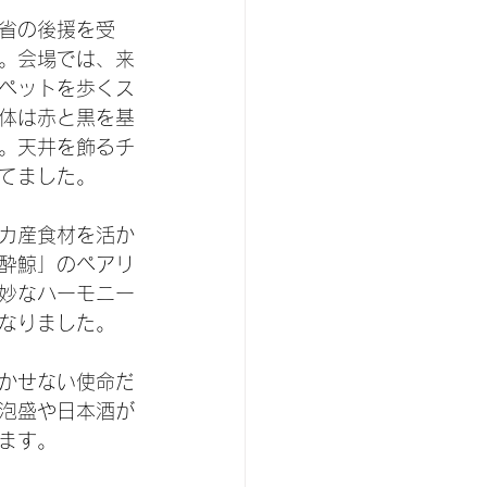
省の後援を受
。会場では、来
ペットを歩くス
体は赤と黒を基
。天井を飾るチ
てました。
カ産食材を活か
酔鯨」のペアリ
妙なハーモニー
なりました。
かせない使命だ
泡盛や日本酒が
ます。