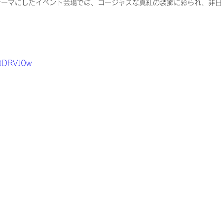
テーマにしたイベント会場では、ゴージャスな真紅の装飾に彩られ、非
PtDRVJ0w