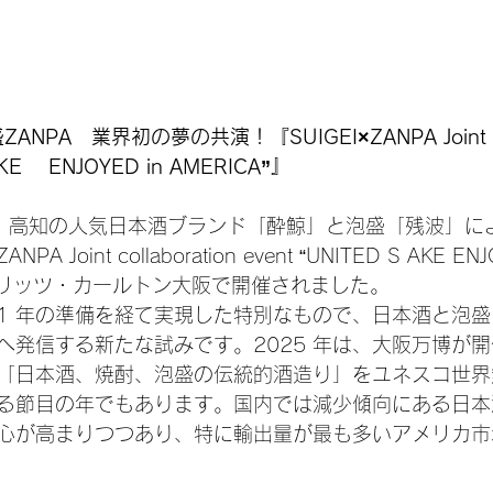
泡盛ZANPA　業界初の夢の共演！『
SUIGEI×ZANPA Joint c
AKE 　ENJOYED in AMERICA”
』
8 日、高知の人気日本酒ブランド「酔鯨」と泡盛「残波」
A Joint collaboration event “UNITED S AKE ENJO
ザ・リッツ・カールトン大阪で開催されました。
1 年の準備を経て実現した特別なもので、日本酒と泡
へ発信する新たな試みです。2025 年は、大阪万博が
「日本酒、焼酎、泡盛の伝統的酒造り」をユネスコ世界
る節目の年でもあります。国内では減少傾向にある日本
心が高まりつつあり、特に輸出量が最も多いアメリカ市