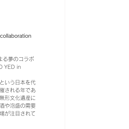
ollaboration 
による夢のコラボ
 YED in 
盛という日本を代
開催される年であ
無形文化遺産に
酒や泡盛の需要
場が注目されて