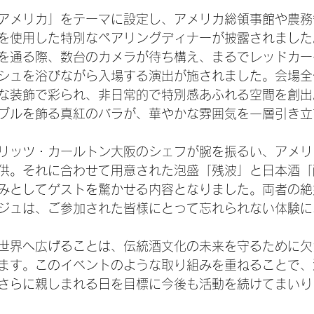
アメリカ」をテーマに設定し、アメリカ総領事館や農務
を使用した特別なペアリングディナーが披露されました
を通る際、数台のカメラが待ち構え、まるでレッドカー
シュを浴びながら入場する演出が施されました。会場全
な装飾で彩られ、非日常的で特別感あふれる空間を創出
ブルを飾る真紅のバラが、華やかな雰囲気を一層引き立
リッツ・カールトン大阪のシェフが腕を振るい、アメリ
供。それに合わせて用意された泡盛「残波」と日本酒「
みとしてゲストを驚かせる内容となりました。両者の絶
ジュは、ご参加された皆様にとって忘れられない体験に
世界へ広げることは、伝統酒文化の未来を守るために欠
ます。このイベントのような取り組みを重ねることで、
さらに親しまれる日を目標に今後も活動を続けてまいり