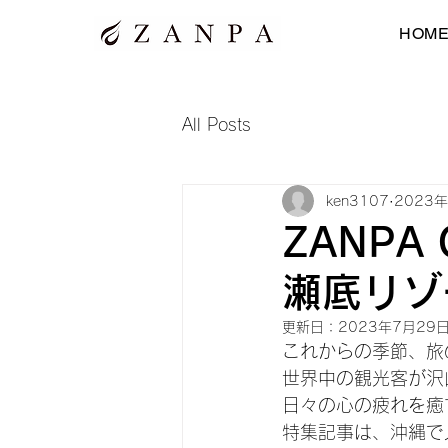
HOM
All Posts
ken3107
2023
ZANPA 
瀬底リゾ
更新日：
2023年7月29
これからの季節、旅
世界中の観光客が沢
日々の心の疲れを癒
特集記事は、沖縄で