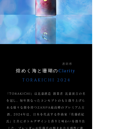
透 明 感
煌めく海と珊瑚の
Clarity
TORAKICHI​ 2024
「TORAKICHI」は比嘉酒造 創業者 比嘉寅吉の名
を冠し、毎年異なったコンセプトのもと創り上げら
れる様々な顔を持つZANPA最高峰のプレミアム古
酒。2024年は、日本を代表する作曲家「佐藤直紀
氏」と共にボトルデザインと香りと味わいを創り出
した。ブレンダーが佐藤氏の類まれなる感性に挑