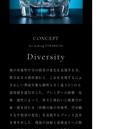
CONCEPT
for making TORAKICHI
​Diversity
海の多様性や空の情景の変化を表現する為、
数百ある古酒原酒から、これを表現するにふ
さわしい熟成年数も個性も全く違う3つの古
酒原酒を選び出した。ブレンダーの経験・技
術・感性によって、香りと味わいに複雑だが
統一感を持たせ「沖縄の海の多様性、空が織
りなす情景の変化」を表現するブレンド比率
を導き出した。残波の技術と泡盛造りへの想