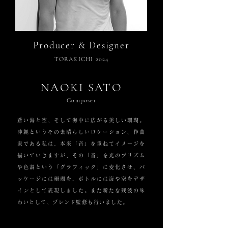
Producer & Designer
TORAKICHI 2024
NAOKI​ SATO
Composer
蒼い海と空、そして海中に広がる美しい珊瑚。
沖縄というその素晴らしいロケーション。作曲
家である私は、本来「音」を重ねてイメージを
描いていきますが、その「音」を光のプリズム
や色調という「グラフィック」に変化させ、パ
ッケージには珊瑚を、ボトルには海や空をデザ
インとして表現しました。また新たな残波の味
わいとして、ブレンド監修も行いました。