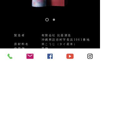
製造者
有限会社 比嘉酒造
沖縄県読谷村字長浜1061番地
原材料名
米こうじ（タイ産米）
使用麹
​黒麹
アルコール分
40度
​内容量
​720ml
​商品価格
33,000円（税込）