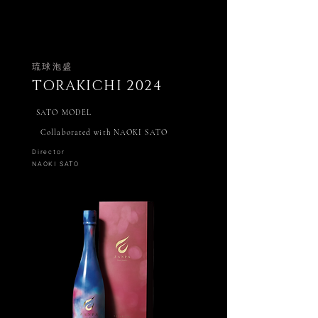
​琉球泡盛
TORAKICHI 2024
SATO MODEL
​Collaborated with NAOKI SATO
Director
NAOKI SATO